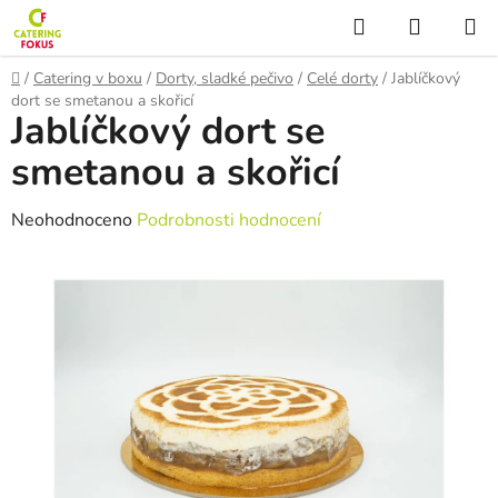
Přejít
Hledat
NÁKUP
na
KOŠÍK
obsah
Domů
/
Catering v boxu
/
Dorty, sladké pečivo
/
Celé dorty
/
Jablíčkový
dort se smetanou a skořicí
Jablíčkový dort se
smetanou a skořicí
Průměrné
Neohodnoceno
Podrobnosti hodnocení
hodnocení
produktu
je
0,0
z
5
hvězdiček.