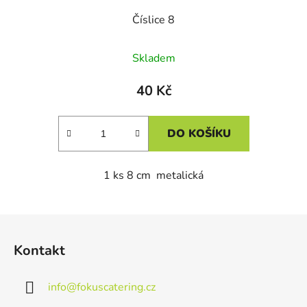
Číslice 8
Skladem
40 Kč
DO KOŠÍKU
1 ks 8 cm metalická
Z
á
Kontakt
p
a
info
@
fokuscatering.cz
t