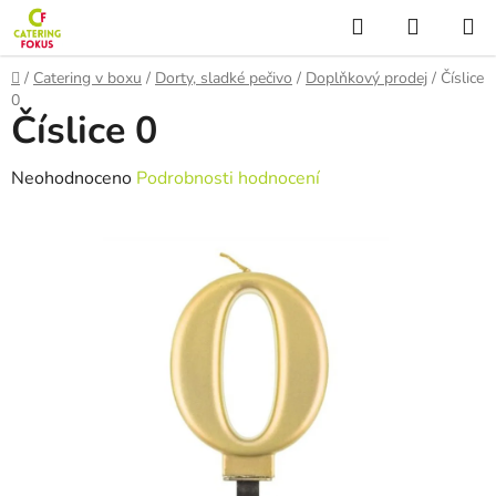
Přejít
Hledat
NÁKUP
na
KOŠÍK
obsah
Domů
/
Catering v boxu
/
Dorty, sladké pečivo
/
Doplňkový prodej
/
Číslice
0
Číslice 0
Průměrné
Neohodnoceno
Podrobnosti hodnocení
hodnocení
produktu
je
0,0
z
5
hvězdiček.