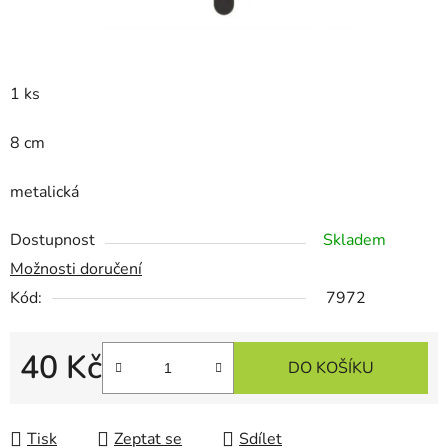
1 ks
8 cm
metalická
Dostupnost
Skladem
Možnosti doručení
Kód:
7972
40 Kč
DO KOŠÍKU
Měrná cena:
Tisk
Zeptat se
Sdílet