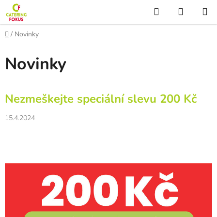
Přejít
Hledat
NÁKUP
na
KOŠÍK
obsah
Domů
/
Novinky
Novinky
V
Nezmeškejte speciální slevu 200 Kč
ý
p
15.4.2024
i
s
č
l
á
n
k
ů